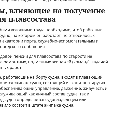
ы, влияющие на получение
ля плавсостава
обыми условиями труда необходимо, чтоб работник
удно, на котором он работает, не относилось к
 акватории порта, служебно-вспомогательным и
городского сообщения
довой пен­сии для плавсостава по старости не
е ремонтных, подменных экипажей (команд), задачей
тных работ.
а, работающие на борту судна, входят в плавающий
мается экипаж судна, состоящий из капитана, других
 обеспечивающий управление, движение, живучесть и
служивающий как личный состав судна, так и
ид судна определяется судовладельцем или
вило состоит в штате экипажа судна.