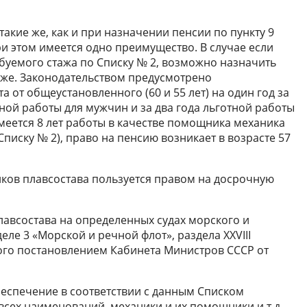
такие же, как и при назначении пенсии по пункту 9
При этом имеется одно преимущество. В случае если
уемого стажа по Списку № 2, возможно назначить
же. Законодательством предусмотрено
от общеустановленного (60 и 55 лет) на один год за
ной работы для мужчин и за два года льготной работы
еется 8 лет работы в качестве помощника механика
Списку № 2), право на пенсию возникает в возрасте 57
иков плавсостава пользуется правом на досрочную
авсостава на определенных судах морского и
ле 3 «Морской и речной флот», раздела XXVIII
ого постановлением Кабинета Министров СССР от
еспечение в соответствии с данным Списком
сех наименований, механики и их помощники и т.д.