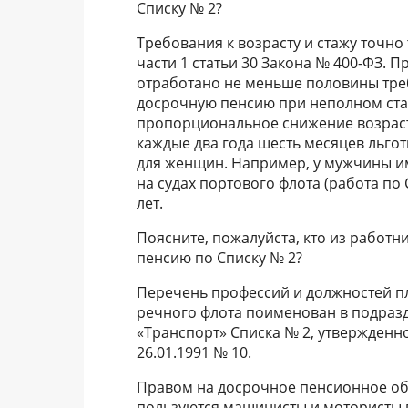
Списку № 2?
Требования к возрасту и стажу точно 
части 1 статьи 30 Закона № 400-ФЗ. 
отработано не меньше половины треб
досрочную пенсию при неполном ста
пропорциональное снижение возраста 
каждые два года шесть месяцев льгот
для женщин. Например, у мужчины им
на судах портового флота (работа по 
лет.
Поясните, пожалуйста, кто из работн
пенсию по Списку № 2?
Перечень профессий и должностей пл
речного флота поименован в подразде
«Транспорт» Списка № 2, утвержденн
26.01.1991 № 10.
Правом на досрочное пенсионное об
пользуются машинисты и мотористы в