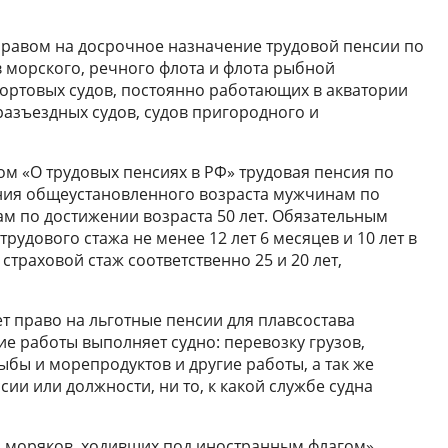
правом на досрочное назначение трудовой пенсии по
в морского, речного флота и флота рыбной
ортовых судов, постоянно работающих в акватории
разъездных судов, судов пригородного и
ом «О трудовых пенсиях в РФ» трудовая пенсия по
ения общеустановленного возраста мужчинам по
ам по достижении возраста 50 лет. Обязательным
рудового стажа не менее 12 лет 6 месяцев и 10 лет в
страховой стаж соответственно 25 и 20 лет,
т право на льготные пенсии для плавсостава
ие работы выполняет судно: перевозку грузов,
бы и морепродуктов и другие работы, а так же
и или должности, ни то, к какой службе судна
ля моряков, ходивших под иностранным флагом»