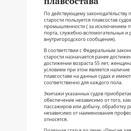
плавсостава
По действующему законодательству 
старости пользуется плавсостав судо
промышленности ( за исключением п
порта, служебно-вспомогательных и 
внутригородского сообщения).
В соответствии с Федеральным закон
старости назначается ранее достиж
достижении возраста 55 лет, женщин
условием при этом является наличие т
плавсоставе на данных судах и имеют 
соответственно для каждого пола.
Экипажи указанных судов приобретае
обеспечение независимо от того, как
пассажиров или добычу, обработку ры
независимо от наименования професси
относятся.
Полезная статья по теме: «Пенсия д