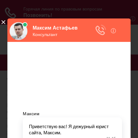
МЕНЮ
Узнать готовность
пенсионной карты
Банковские карты тесно вошли в жизнь каждого
человека. Причем о таких инструментах знает не
только молодежь, но и люди преклонного
возраста. Многие люди получают на карту
заработную плату, пенсию, кто-то пользуется