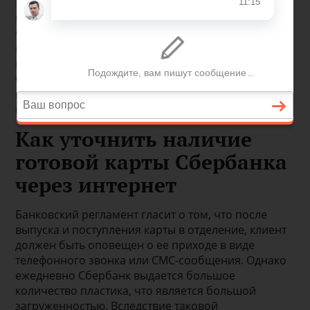
займами банка, а для кого-то – это отличный
инструмент для депозитного заработка. Если у
человека еще нет банковской карты, то рано или
поздно наступит время, когда ее понадобится
получить. Когда пластик будет заказан в
Сбербанке, то останется только дождаться его
выпуска, после чего явиться в отделение для
получения.
Как уточнить наличие
готовой карты Сбербанка
через интернет
Банковский регламент гласит о том, что после
выпуска и поступления карты в отделение, клиент
должен быть оповещен о ее приходе в виде
телефонного звонка или СМС-сообщения. Однако
ежедневно Сбербанк выдается большое
количество пластика, что является большой
загруженностью. Вследствие таковой