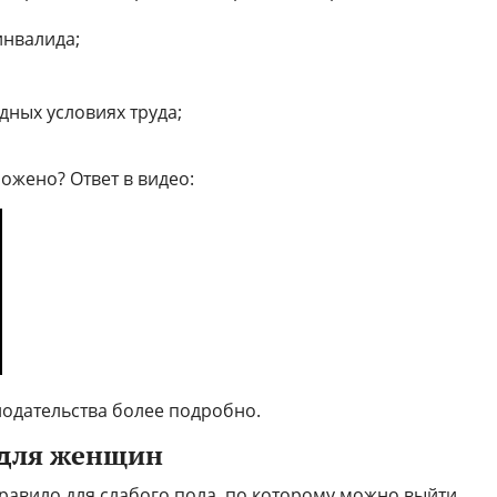
нвалида;
дных условиях труда;
ожено? Ответ в видео:
одательства более подробно.
 для женщин
равило для слабого пола, по которому можно выйти