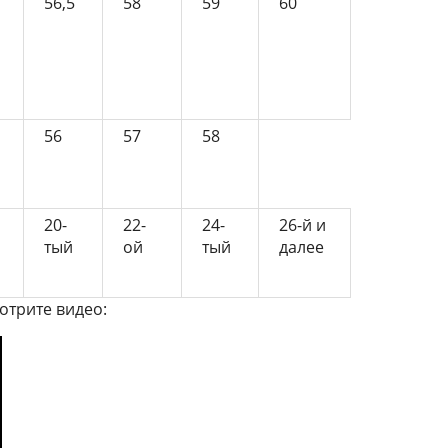
56,5
58
59
60
56
57
58
20-
22-
24-
26-й и
тый
ой
тый
далее
отрите видео: