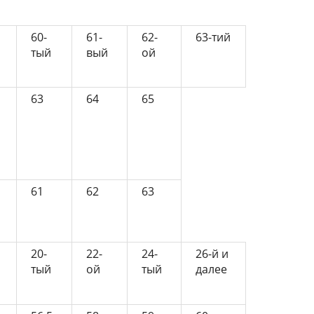
60-
61-
62-
63-тий
тый
вый
ой
63
64
65
61
62
63
20-
22-
24-
26-й и
тый
ой
тый
далее