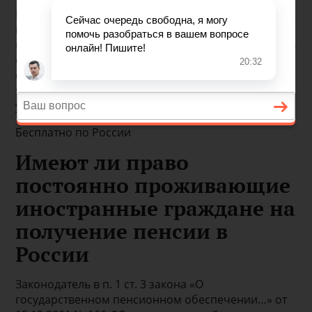
В РФ этой категории граждан гарантировано
пенсионное обеспечение либо же социальная
поддержка со стороны государства. Но как же быть
с теми, кто не имеет российского гражданства,
если они проживают на территории страны? На
что могут претендовать эти лица и на каких
условиях, и поговорим в статье.
Бесплатно по России
Имеют ли право
постоянно проживающие
иностранные граждане на
получение пенсии в
России
Законодатель в п. 1 ст. 3 закона «О
государственном пенсионном обеспечении…» от