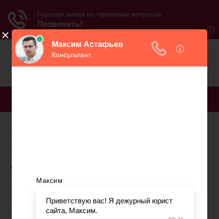
МЕНЮ
Заявление в пфр о
прекращении
деятельности филиала
Автор: Любовь Печерская, эксперт, к.э.н.
RosCo - Consulting & audit
Внесение изменений в