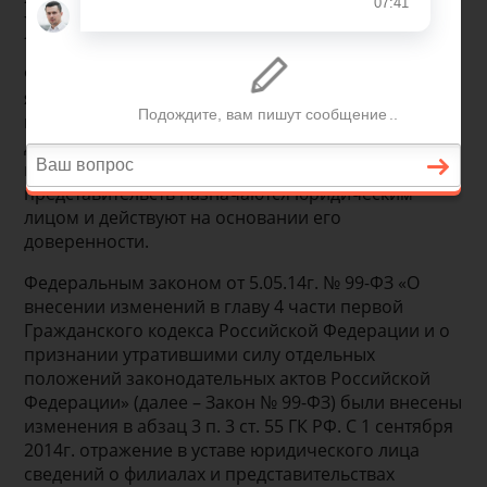
ЕГРЮЛ
Филиалы и представительства организации не
являются юридическими лицами. Они наделяются
имуществом создавшим их юридическим лицом и
действуют на основании утвержденных им
положений. Руководители филиалов и
представительств назначаются юридическим
лицом и действуют на основании его
доверенности.
Федеральным законом от 5.05.14г. № 99-ФЗ «О
внесении изменений в главу 4 части первой
Гражданского кодекса Российской Федерации и о
признании утратившими силу отдельных
положений законодательных актов Российской
Федерации» (далее – Закон № 99-ФЗ) были внесены
изменения в абзац 3 п. 3 ст. 55 ГК РФ. С 1 сентября
2014г. отражение в уставе юридического лица
сведений о филиалах и представительствах