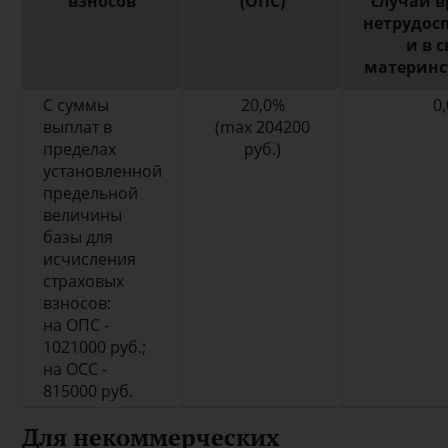
взносов
(ОПС)
случай 
нетрудос
и в с
материнс
С суммы
20,0%
0
выплат в
(max 204200
пределах
руб.)
установленной
предельной
величины
базы для
исчисления
страховых
взносов:
на ОПС -
1021000 руб.;
на ОСС -
815000 руб.
Для некоммерческих