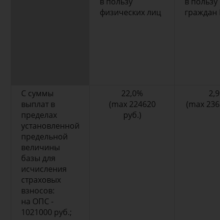
в пользу
в пользу
физических лиц
граждан
С суммы
22,0%
2,
выплат в
(max 224620
(max 236
пределах
руб.)
установленной
предельной
величины
базы для
исчисления
страховых
взносов:
на ОПС -
1021000 руб.;