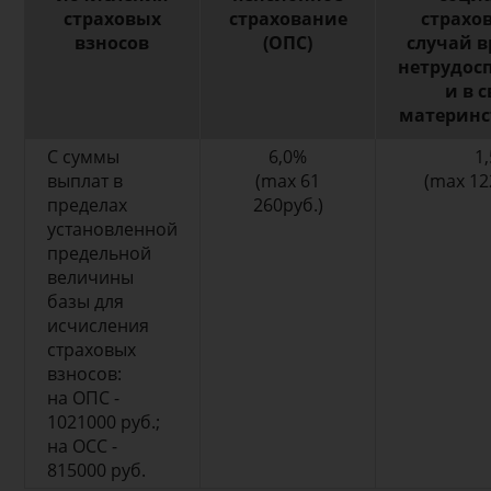
страховых
страхование
страхо
взносов
(ОПС)
случай 
нетрудос
и в с
материнс
С суммы
6,0%
1
выплат в
(max 61
(max 12
пределах
260руб.)
установленной
предельной
величины
базы для
исчисления
страховых
взносов:
на ОПС -
1021000 руб.;
на ОСС -
815000 руб.