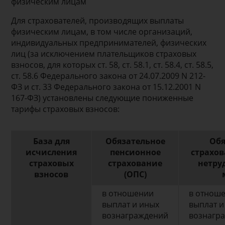
физическим лицам
Для страхователей, производящих выплаты
физическим лицам, в том числе организаций,
индивидуальных предпринимателей, физических
лиц (за исключением плательщиков страховых
взносов, для которых ст. 58, ст. 58.1, ст. 58.4, ст. 58.5,
ст. 58.6 Федерального закона от 24.07.2009 N 212-
ФЗ и ст. 33 Федерального закона от 15.12.2001 N
167-ФЗ) установлены следующие пониженные
тарифы страховых взносов:
База для
Обязательное
Обя
исчисления
пенсионное
страхов
страховых
страхование
нетру
взносов
(ОПС)
в отношении
в отнош
выплат и иных
выплат и
вознаграждений
вознагр