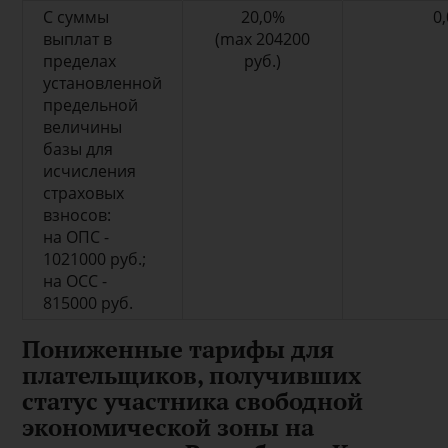
С суммы
20,0%
0
выплат в
(max 204200
пределах
руб.)
установленной
предельной
величины
базы для
исчисления
страховых
взносов:
на ОПС -
1021000 руб.;
на ОСС -
815000 руб.
Пониженные тарифы для
плательщиков, получивших
статус участника свободной
экономической зоны на