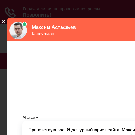
МЕНЮ
Закон о тарифах
страховых взносов в пфр
Эта сатья (часть 2) является продолжением
(начало (часть 1)) комментария изменений
законодательства о страховых взносах.
На период 2015 г. - 2022 г.установлены
пониженные тарифы страховых взносов, ставки