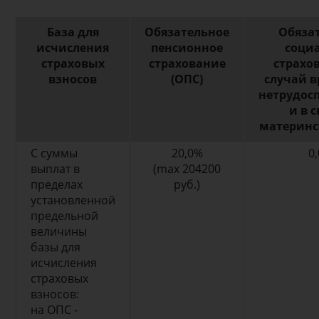
База для
Обязательное
Обяза
исчисления
пенсионное
соци
страховых
страхование
страхо
взносов
(ОПС)
случай 
нетрудос
и в с
материнс
С суммы
20,0%
0
выплат в
(max 204200
пределах
руб.)
установленной
предельной
величины
базы для
исчисления
страховых
взносов:
на ОПС -