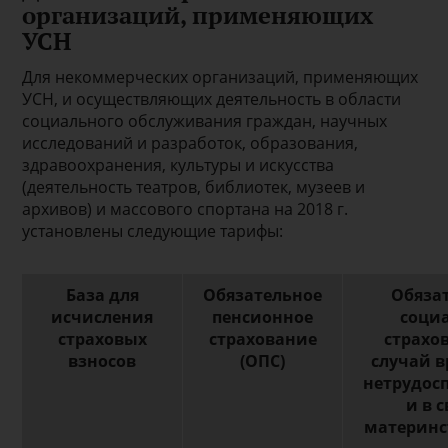
организаций, применяющих
УСН
Для некоммерческих организаций, применяющих
УСН, и осуществляющих деятельность в области
социального обслуживания граждан, научных
исследований и разработок, образования,
здравоохранения, культуры и искусства
(деятельность театров, библиотек, музеев и
архивов) и массового спортана на 2018 г.
установлены следующие тарифы:
База для
Обязательное
Обяза
исчисления
пенсионное
соци
страховых
страхование
страхо
взносов
(ОПС)
случай 
нетрудос
и в с
материнс