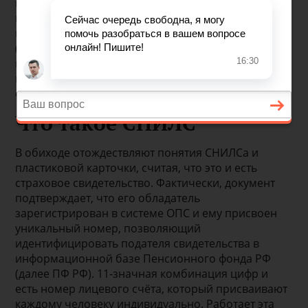
пластикового свидетельства. Привычная зелёная
карточка, именуемая страховое свидетельство
государственного пенсионного страхования
(ССГПС), больше не выдаётся. Какой документ
предоставляют взамен заламинированного
пластика и как поступить с ранее выданным
свидетельством, узнаем далее.
Что такое СНИЛС
В обиходе отождествляют понятия СНИЛСа и
пластиковой карточки, считая, что это и есть
страховое свидетельство. Фактически, документ
подтверждает, что его обладатель
зарегистрирован в системе ОПС и ему присвоен
уникальный номер, позволяющий
идентифицировать подателя свидетельства в
информационной базе Пенсионного фонда РФ
(далее ПФ РФ). 11-значная комбинация цифр и
есть номер лицевого счёта, который присваивают
каждому человеку индивидуально. Работает эта