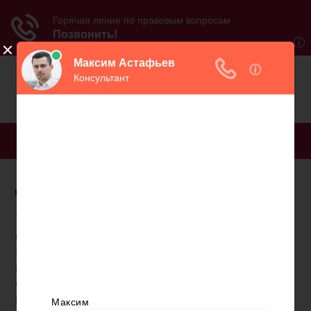
МЕНЮ
Документы для полиса
пенсионного страхования
Федеральный закон № 48, подписанный
Президентом 1 апреля 2019 года внёс коррективы
в систему обязательного пенсионного
страхования (ОПС). Изменения произошли в части
персонального учёта. Одно из новшеств – отмена