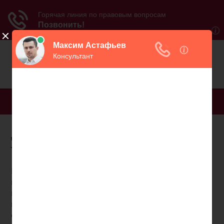
МЕНЮ
Документы на пенсию
уголовно
Государственная пенсия за выслугу лет
назначается федеральным государственным
гражданским служащим, военнослужащим,
космонавтам и работникам летно-испытательного
состава.