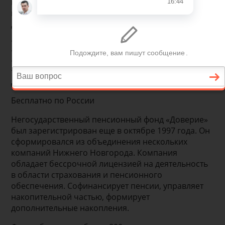
государственных предприятий, предлагают более
высокие процентные ставки. Однако стоит ли
доверять НПФ?
История создания и
реорганизация НПФ
Доверие
Бесплатно по России
Негосударственный пенсионный фонд «Доверие»
был зарегистрирован еще в октябре 1997 года. Он
сформировался из объединения нескольких
компаний Нижнего Новгорода. Компания
обладает бессрочной лицензией на деятельность
в области страхования и пенсионного
обеспечения. Софинансирует пенсии, управляет
накопительной частью, формирует
дополнительные накопления.