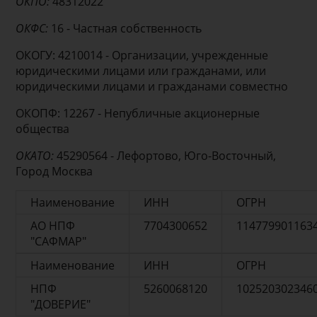
ОКПО:
48312022
ОКФС:
16 - Частная собственность
ОКОГУ: 4210014 - Организации, учрежденные
юридическими лицами или гражданами, или
юридическими лицами и гражданами совместно
ОКОПФ: 12267 - Непубличные акционерные
общества
ОКАТО:
45290564 - Лефортово, Юго-Восточный,
Город Москва
Наименование
ИНН
ОГРН
АО НПФ
7704300652
114779901163
"САФМАР"
Наименование
ИНН
ОГРН
НПФ
5260068120
102520302346
"ДОВЕРИЕ"