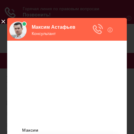
МЕНЮ
Карта мой алми для
пенсионеров
Карта для получения пенсии.
Владелец данной карты получает доступ к
основным банковским услугам, повышенный