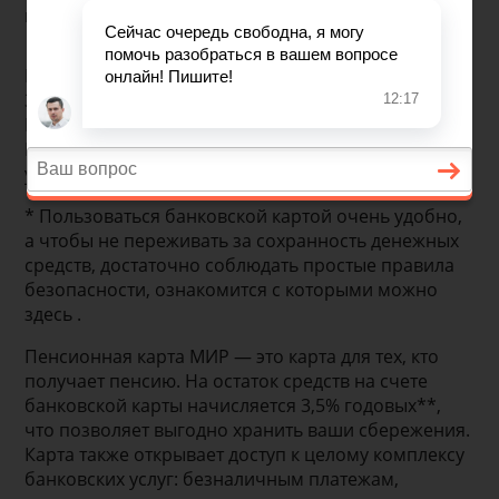
процент на остаток по карте.
Бесплатное обслуживание
3,5% годовых на остаток по карте
Все скидки от партнеров СПАСИБО
Получение наличных в России на одинаковых
условиях
* Пользоваться банковской картой очень удобно,
а чтобы не переживать за сохранность денежных
средств, достаточно соблюдать простые правила
безопасности, ознакомится с которыми можно
здесь .
Пенсионная карта МИР — это карта для тех, кто
получает пенсию. На остаток средств на счете
банковской карты начисляется 3,5% годовых**,
что позволяет выгодно хранить ваши сбережения.
Карта также открывает доступ к целому комплексу
банковских услуг: безналичным платежам,