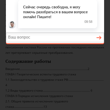
Актуальность темы исследования. Переход страны к рыночной
экономике и отказ государства от монополии в экономической
сфере объективно потребовали коренного реформирования
государственной системы социального обеспечения путем
внедрения в нее страховых начал. Прежде всего это касается
пенсионного обеспечения тех, кто занят в общественном
производстве. Внедрение принципов обязательного социального
страхования не может произойти одномоментно, в связи с чем
пенсионная система России на протяжении последних нескольких
лет претерпевает серьезные преобразования.
Содержание работы
Введение………………………………………………………………………………..2
ГЛАВА I Теоретические аспекты трудового стажа
1.1 Законодательство о трудовом стаже РФ…………………………………………
4
1.2 Виды трудового стажа………………………………………………………. 6
ГЛАВА II Порядок исчисления трудового стажа
2.1. Общие правила исчисления трудового
стажа………………………………….13