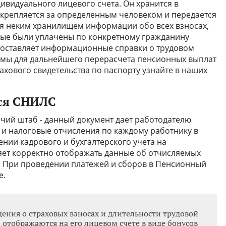
ивидуального лицевого счета. Он хранится в
крепляется за определенным человеком и передается
ся неким хранилищем информации обо всех взносах,
рые были уплачены по конкретному гражданину
доставляет информационные справки о трудовом
имы для дальнейшего перерасчета пенсионных выплат
рахового свидетельства по паспорту узнайте в наших
тся СНИЛС
чий штаб - данный документ дает работодателю
и налоговые отчисления по каждому работнику в
нии кадрового и бухгалтерского учета на
яет корректно отображать данные об отчисляемых
а. При проведении платежей и сборов в Пенсионный
е.
дения о страховых взносах и длительности трудовой
 отображаются на его лицевом счете в виде бонусов