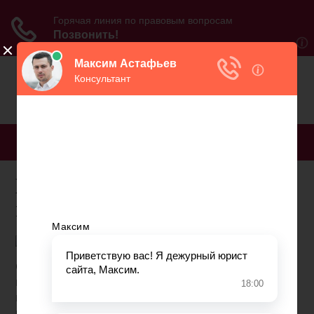
МЕНЮ
Во сколько лет положена
гражданская пенсия
С 1.01.2019г. в действие вступили изменения
пенсионного законодательства, принятые в
прошлом году Госдумой. Согласно нормативно-
правовому акту, получившему обозначение ФЗ