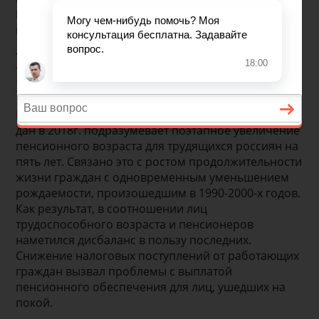
№350, возраст ухода на пенсию для россиян был
повышен на пять лет.
Пенсионный возраст для
мужчин 2020г.
Новая пенсионная реформа, старт которой был
дан в 2018г. подразумевает поэтапное увеличение
пенсионного возраста для трудящихся россиян на
пять лет. Связано это с ростом продолжительности
жизни граждан с одновременным уменьшением
рождаемости, произошедшим в 1990-2000-х годов.
Как результат, в соотношении лиц
трудоспособного возраста и пенсионеров
наметился дисбаланс в пользу последних.
Снижение налоговых поступлений от работающих
граждан вызвал проблемы с выплатой
пенсионного обеспечения для лиц, ушедших на
покой.