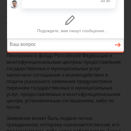
Граждане могут обратиться за назначением
пенсии в любое время после возникновения
права на нее. Заявление о назначении пенсии
может быть подано гражданином в
территориальный орган Пенсионного фонда
России по своему выбору либо в
многофункциональный центр (далее – МФЦ), ), в
случае, если между территориальным органом
Пенсионного фонда Российской Федерации и
многофункциональным центром предоставления
государственных и муниципальных услуг
заключено соглашение о взаимодействии и
подача указанного заявления предусмотрена
перечнем государственных и муниципальных
услуг, предоставляемых в многофункциональном
центре, установленным соглашением, либо по
почте.
Заявление может быть подано лично
гражданином, которому назначается пенсия, его