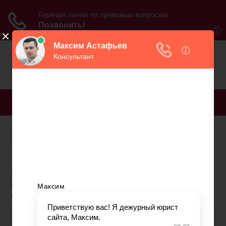
МЕНЮ
Подача документов на
пенсию по почте
Граждане могут обратиться за назначением
пенсии в любое время после возникновения
права на нее.
Куда обратиться