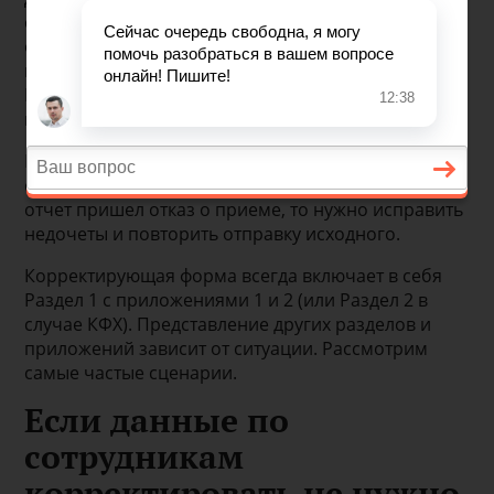
страховым взносам за II квартал 2019 года. После
отчетности в топе оказались вопросы по
корректирующей форме. Эксперты техподдержки
Контур.Экстерна рассказали, как заполнять
корректировки в разных ситуациях.
Корректирующая форма подается только в том
случае, если исходная принята. Если на исходный
отчет пришел отказ о приеме, то нужно исправить
недочеты и повторить отправку исходного.
Корректирующая форма всегда включает в себя
Раздел 1 с приложениями 1 и 2 (или Раздел 2 в
случае КФХ). Представление других разделов и
приложений зависит от ситуации. Рассмотрим
самые частые сценарии.
Если данные по
сотрудникам
корректировать не нужно