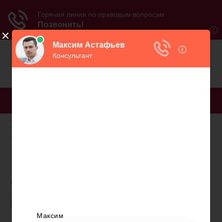
МЕНЮ
Как заполнить
корректирующий расчет
по страховым взносам по
снилс
До 30 июля бухгалтеры сдавали расчет по