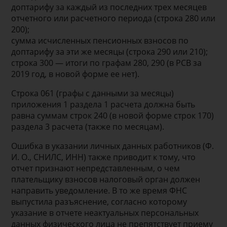
доптарифу за каждый из последних трех месяцев
отчетного или расчетного периода (строка 280 или
200);
сумма исчисленных пенсионных взносов по
доптарифу за эти же месяцы (строка 290 или 210);
строка 300 — итоги по графам 280, 290 (в РСВ за
2019 год, в новой форме ее нет).
Строка 061 (графы с данными за месяцы)
приложения 1 раздела 1 расчета должна быть
равна суммам строк 240 (в новой форме строк 170)
раздела 3 расчета (также по месяцам).
Ошибка в указании личных данных работников (Ф.
И. О., СНИЛС, ИНН) также приводит к тому, что
отчет признают непредставленным, о чем
плательщику взносов налоговый орган должен
направить уведомление. В то же время ФНС
выпустила разъяснение, согласно которому
указание в отчете неактуальных персональных
данных физического лица не препятствует приему